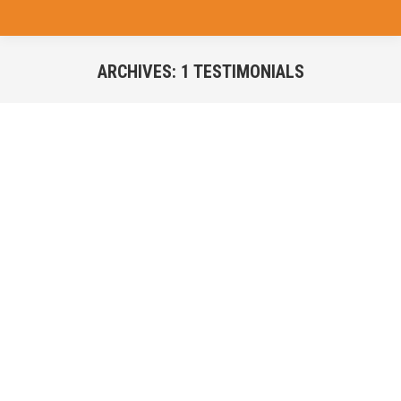
ARCHIVES:
1 TESTIMONIALS
You are here:
Curabitur pellentesque neque eget diam posuere
porta. Quisque ut nulla at nunc vehicula lacinia.
Proin tellus ut feugiat nibh adipiscing metus sit
amet.
Richard Anderson
creative director
Perspiciatis faucibus purus unde om iste natus